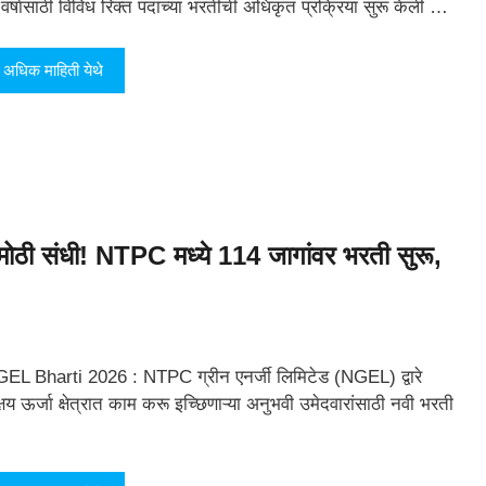
 वर्षासाठी विविध रिक्त पदांच्या भरतीची अधिकृत प्रक्रिया सुरू केली …
अधिक माहिती येथे
ी संधी! NTPC मध्ये 114 जागांवर भरती सुरू,
EL Bharti 2026 : NTPC ग्रीन एनर्जी लिमिटेड (NGEL) द्वारे
्षय ऊर्जा क्षेत्रात काम करू इच्छिणाऱ्या अनुभवी उमेदवारांसाठी नवी भरती