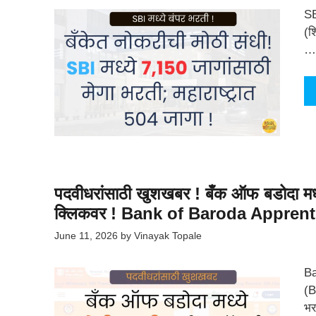
SB
(श
…
पदवीधरांसाठी खुशखबर ! बँक ऑफ बडोदा मध्ये 
क्लिकवर ! Bank of Baroda Apprent
June 11, 2026
by
Vinayak Topale
Ba
(B
भर