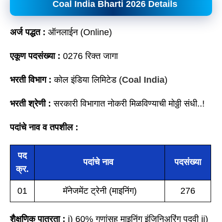
Coal India Bharti 2026 Details
अर्ज पद्धत :
ऑनलाईन (Online)
एकूण पदसंख्या :
0276 रिक्त जागा
भरती विभाग :
कोल इंडिया लिमिटेड (
Coal India
)
भरती श्रेणी :
सरकारी विभागात नोकरी मिळविण्याची मोठ्ठी संधी..!
पदांचे नाव व तपशील :
पद
पदांचे नाव
पदसंख्या
क्र.
01
मॅनेजमेंट ट्रेनी (माइनिंग)
276
शैक्षणिक पात्रता :
i) 60% गुणांसह माइनिंग इंजिनिअरिंग पदवी ii)