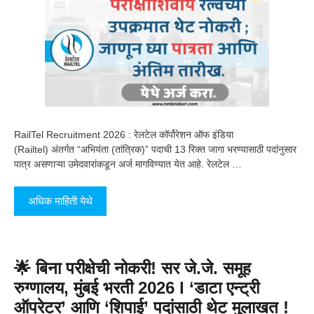
RailTel Recruitment 2026 : रेलटेल कॉर्पोरेशन ऑफ इंडिया
(Railtel) अंतर्गत “अभियंता (तांत्रिक)” पदाची 13 रिक्त जागा भरण्यासाठी पदांनुसार
पात्र असणाऱ्या उमेदवारांकडून अर्ज मागविण्यात येत आहे. रेलटेल …
अधिक माहिती येथे
🌟 बिना परीक्षेची नोकरी! सर जे.जे. समूह
रुग्णालय, मुंबई भरती 2026 l ‘डाटा एन्ट्री
ऑपरेटर’ आणि ‘शिपाई’ पदांसाठी थेट मुलाखत !