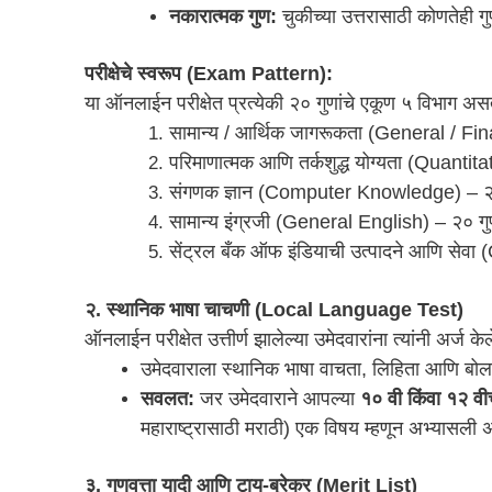
नकारात्मक गुण:
चुकीच्या उत्तरासाठी कोणतेही
परीक्षेचे स्वरूप (Exam Pattern):
या ऑनलाईन परीक्षेत प्रत्येकी २० गुणांचे एकूण ५ विभाग अ
सामान्य / आर्थिक जागरूकता (General / F
परिमाणात्मक आणि तर्कशुद्ध योग्यता (Quant
संगणक ज्ञान (Computer Knowledge) – २
सामान्य इंग्रजी (General English) – २० ग
सेंट्रल बँक ऑफ इंडियाची उत्पादने आणि सेव
२. स्थानिक भाषा चाचणी (Local Language Test)
ऑनलाईन परीक्षेत उत्तीर्ण झालेल्या उमेदवारांना त्यांनी अर्ज 
उमेदवाराला स्थानिक भाषा वाचता, लिहिता आणि बो
सवलत:
जर उमेदवाराने आपल्या
१० वी किंवा १२ वीच
महाराष्ट्रासाठी मराठी) एक विषय म्हणून अभ्यासली 
३. गुणवत्ता यादी आणि टाय-ब्रेकर (Merit List)