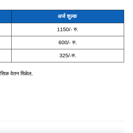
अर्ज शुल्क
1150/- रु.
600/- रु.
325/-रु.
मासिक वेतन मिळेल.