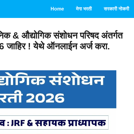
Home
मेगा भरती
सरकारी नोकरी
क & औद्योगिक संशोधन परिषद अंतर्गत
026 जाहिर ! येथे ऑनलाईन अर्ज करा.