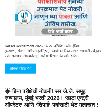
RailTel Recruitment 2026 : रेलटेल कॉर्पोरेशन ऑफ इंडिया
(Railtel) अंतर्गत “अभियंता (तांत्रिक)” पदाची 13 रिक्त जागा भरण्यासाठी पदांनुसार
पात्र असणाऱ्या उमेदवारांकडून अर्ज मागविण्यात येत आहे. रेलटेल …
अधिक माहिती येथे
🌟 बिना परीक्षेची नोकरी! सर जे.जे. समूह
रुग्णालय, मुंबई भरती 2026 l ‘डाटा एन्ट्री
ऑपरेटर’ आणि ‘शिपाई’ पदांसाठी थेट मुलाखत !