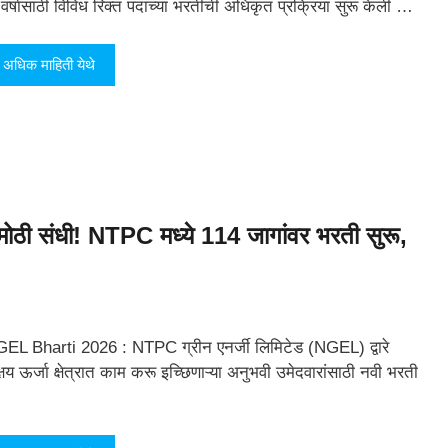
 वर्षासाठी विविध रिक्त पदांच्या भरतीची अधिकृत प्रक्रिया सुरू केली …
अधिक माहिती येथे
ी संधी! NTPC मध्ये 114 जागांवर भरती सुरू,
EL Bharti 2026 : NTPC ग्रीन एनर्जी लिमिटेड (NGEL) द्वारे
्षय ऊर्जा क्षेत्रात काम करू इच्छिणाऱ्या अनुभवी उमेदवारांसाठी नवी भरती