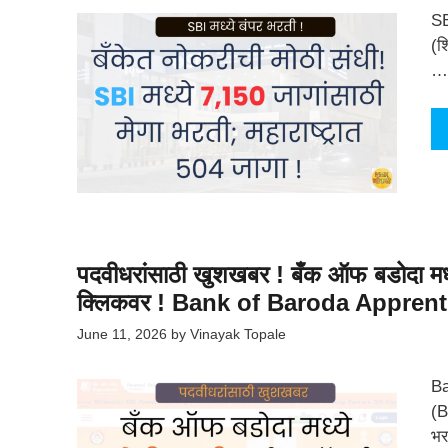
SB
(श
…
पदवीधरांसाठी खुशखबर ! बँक ऑफ बडोदा मध्ये 
क्लिकवर ! Bank of Baroda Apprent
June 11, 2026
by
Vinayak Topale
Ba
(B
भर